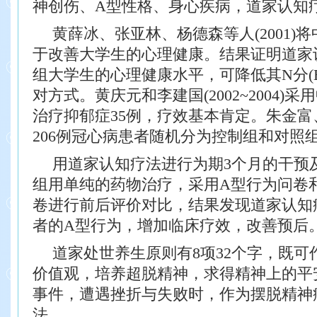
神
创伤、A型性格、身心疾病，道家认知
黄薛冰、张亚林、杨德森等人(2001)
于改善大学生的心理健康。结
果证明道家
组大学生的心理健康水平，可降低其N分(E
对方式。黄庆元和李建国(2002~2004)
治疗抑郁症35例，疗效
基本肯定。朱金富、
206例冠心病患者随机分为控制组和对照
用道家认知疗法进行为期3个月的干预
组用单纯的药物治疗，采用A
型行为问卷
卷进行前后评价对比，结果发现道家认知
者的A型行为，增加临床疗效，改善预后
道家处世养生原则有8项32个字，既可
价值观，培养超脱精神，求得
精神上的平
事件，遭遇挫折与失败时，作为摆脱精神
法。