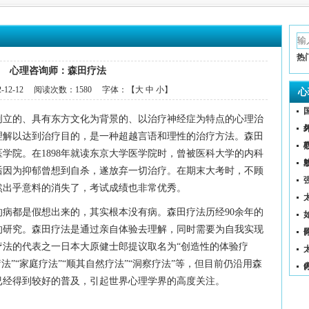
热
心理咨询师：森田疗法
2-12-12
阅读次数：
1580 字体：【
大
中
小
】
心
创立的、具有东方文化为背景的、以治疗
神经症为特点的心理治
理解以达到治疗目的，是一种超越言
语和理性的治疗方法。
森田
学院。在1898年就读东京大学医学院时，曾被
医科大学的内科
后因为抑郁曾想到自杀，遂放弃一切治疗。
在期末大考时，不顾
然出乎意料的消失了，考试成绩也非常
优秀。
的病都是假想出来的，其实根本没有病。森田疗法历经
90余年的
（
的研究。森田疗法是通过亲自体验去理解，同时
需要为自我实现
疗法的代表之一日本大原健士郎提议取名
为“创造性的体验疗
”“家庭疗法”“顺其自然疗法”“洞
察疗法”等，但目前仍沿用森
已经得到较好的普及，引起世界
心理学界的高度关注。