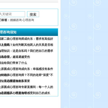
门标签：
婚姻咨询 心理咨询
理咨询须知
国家二级心理咨询师成向东：需求有高低好
坏之分吗？
外人视角，如何判断其他两人的关系是否相
熟
心理知识：这是自私吗？我们把自己的需求
放在首位。
鸵鸟心理：越逃避越受伤
强迫给我们带来了什么
太原圆成心理咨询成向东：幸福感没有条件
0204）
如何选择心理咨询师？不同的老师“深度”不
同，只选择适合自己
你知道心理咨询有多重要
太原圆成心理咨询专家直播间：每一个人的
内心困惑不一样是合理
你是否能从心理咨询中感受到自己的成长