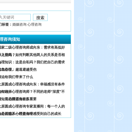
门标签：
婚姻咨询 心理咨询
理咨询须知
国家二级心理咨询师成向东：需求有高低好
坏之分吗？
外人视角，如何判断其他两人的关系是否相
熟
心理知识：这是自私吗？我们把自己的需求
放在首位。
鸵鸟心理：越逃避越受伤
强迫给我们带来了什么
太原圆成心理咨询成向东：幸福感没有条件
0204）
如何选择心理咨询师？不同的老师“深度”不
同，只选择适合自己
你知道心理咨询有多重要
太原圆成心理咨询专家直播间：每一个人的
内心困惑不一样是合理
你是否能从心理咨询中感受到自己的成长