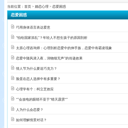
当前位置：
首页
> 婚恋心理 > 恋爱困惑
恋爱困惑
巧用身体语言表达爱意
“怕给国家添乱”？年轻人不想生孩子的原因剖析
太原心理咨询师：心理剖析恋爱中的伸手族，恋爱中有霸凌现象
恋爱中随风潜入夜，润物细无声”的传递效果
情人节为什么要送巧克力？
脸蛋在恋人选择中有多重要？
心理学有个：柯立芝效应
“”会放电的眼睛不亚于“晴天霹雳“”
人为什么会恋爱？
如何理解情景对话？