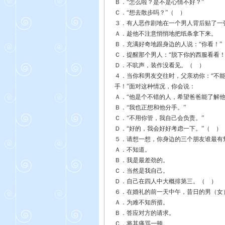
Ｂ．“怎么啦？是不是心情不好？”
Ｃ．“想去散步吗？”（ ）
３．有人恶作剧地在一个男人背后贴了一
Ａ．趁他不注意悄悄地把纸条拿下来。
Ｂ．充满好奇地跟身边的人说：“你看！”
Ｃ．提醒那个男人：“脱下你的西服看看！
Ｄ．不吭声，装作没看见。（ ）
４．当你和男友交往时，父亲劝你：“不
手！”面对这种情况，你会说：
Ａ．“他是个不错的人，希望爸爸能了解他
Ｂ．“我也正想和他分手。”
Ｃ．“不用你管，我自己会负责。”
Ｄ．“好的，我会好好考虑一下。”（ ）
５．请想一想，你身边的三个朋友谁最有
Ａ．不知道。
Ｂ．我是最差劲的。
Ｃ．当然是我自己。
Ｄ．自己在四人中大概排第三。（ ）
６．在婚礼的前一天中午，昔日的男（女
Ａ．为难不知所措。
Ｂ．答应对方的请求。
Ｃ．将其痛骂一顿。