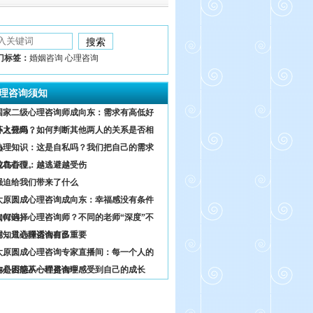
门标签：
婚姻咨询 心理咨询
理咨询须知
国家二级心理咨询师成向东：需求有高低好
坏之分吗？
外人视角，如何判断其他两人的关系是否相
熟
心理知识：这是自私吗？我们把自己的需求
放在首位。
鸵鸟心理：越逃避越受伤
强迫给我们带来了什么
太原圆成心理咨询成向东：幸福感没有条件
0204）
如何选择心理咨询师？不同的老师“深度”不
同，只选择适合自己
你知道心理咨询有多重要
太原圆成心理咨询专家直播间：每一个人的
内心困惑不一样是合理
你是否能从心理咨询中感受到自己的成长