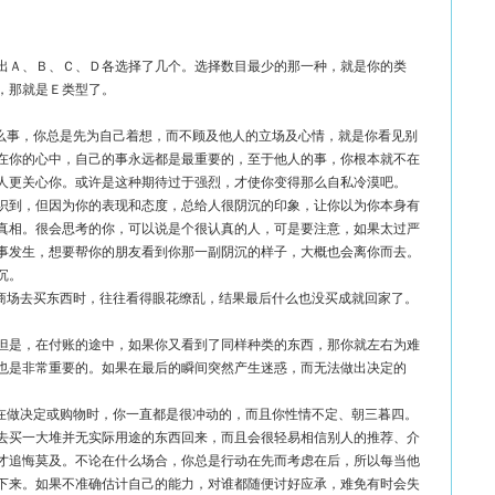
出Ａ、Ｂ、Ｃ、Ｄ各选择了几个。选择数目最少的那一种，就是你的类
，那就是Ｅ类型了。
什么事，你总是先为自己着想，而不顾及他人的立场及心情，就是你看见别
在你的心中，自己的事永远都是最重要的，至于他人的事，你根本就不在
人更关心你。或许是这种期待过于强烈，才使你变得那么自私冷漠吧。
识到，但因为你的表现和态度，总给人很阴沉的印象，让你以为你本身有
真相。很会思考的你，可以说是个很认真的人，可是要注意，如果太过严
事发生，想要帮你的朋友看到你那一副阴沉的样子，大概也会离你而去。
沉。
到商场去买东西时，往往看得眼花缭乱，结果最后什么也没买成就回家了。
但是，在付账的途中，如果你又看到了同样种类的东西，那你就左右为难
也是非常重要的。如果在最后的瞬间突然产生迷惑，而无法做出决定的
是在做决定或购物时，你一直都是很冲动的，而且你性情不定、朝三暮四。
去买一大堆并无实际用途的东西回来，而且会很轻易相信别人的推荐、介
才追悔莫及。不论在什么场合，你总是行动在先而考虑在后，所以每当他
下来。如果不准确估计自己的能力，对谁都随便讨好应承，难免有时会失