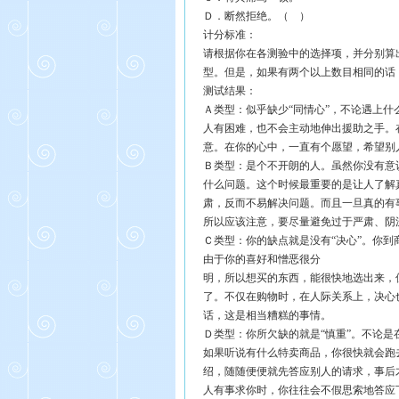
Ｄ．断然拒绝。（ ）
计分标准：
请根据你在各测验中的选择项，并分别算
型。但是，如果有两个以上数目相同的话
测试结果：
Ａ类型：似乎缺少“同情心”，不论遇上
人有困难，也不会主动地伸出援助之手。
意。在你的心中，一直有个愿望，希望别
Ｂ类型：是个不开朗的人。虽然你没有意
什么问题。这个时候最重要的是让人了解
肃，反而不易解决问题。而且一旦真的有
所以应该注意，要尽量避免过于严肃、阴
Ｃ类型：你的缺点就是没有“决心”。你
由于你的喜好和憎恶很分
明，所以想买的东西，能很快地选出来，
了。不仅在购物时，在人际关系上，决心
话，这是相当糟糕的事情。
Ｄ类型：你所欠缺的就是“慎重”。不论
如果听说有什么特卖商品，你很快就会跑
绍，随随便便就先答应别人的请求，事后
人有事求你时，你往往会不假思索地答应