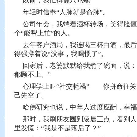
以前，我忙得像只陀螺
年轻时信奉“人脉就是命脉”。
公司年会，我端着酒杯转场，笑得脸僵
个“能帮上忙”的人。
去年客户酒局，我连喝三杯白酒，最后
得强撑着说“没事，我喝惯了”。
回家后，老婆默默给我煮了碗面，说：“
都顾不上。”
心理学上叫“社交耗竭”——你拼命往
己先空了。
哈佛研究也说，中年人过度应酬，幸福
那时，我刷朋友圈到凌晨三点，看别人
里发慌：“我是不是落后了？”