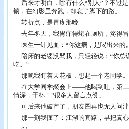
后来才明白，哪有什么“别人”？不过
锁，在幻影里奔跑，却忘了脚下的路。
转折点，是胃疼那晚
去年冬天，我胃痛得蜷在厕所，疼得冒
医生一针见血：“你这病，是喝出来的。
陪床的老婆没骂我，只轻轻说：“你总说
吃。”
那晚我盯着天花板，想起一个老同学。
在大学同学聚会上——他喝到吐，第二
情深，干杯！”很多人留言点赞。
可后来他破产了，朋友圈再也无人问津
那一刻我懂了：江湖的套路，早把真心
02